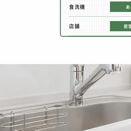
食洗機
あ
店舗
若