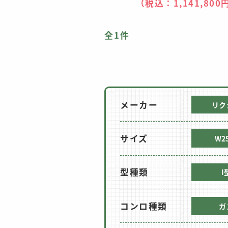
（税込：
1,141,800
全1件
メーカー
リク
サイズ
W2
型種類
I
コンロ種類
ガ