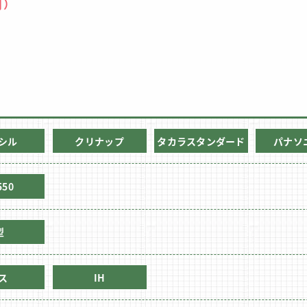
円）
シル
クリナップ
タカラスタンダード
パナソ
550
型
ス
IH