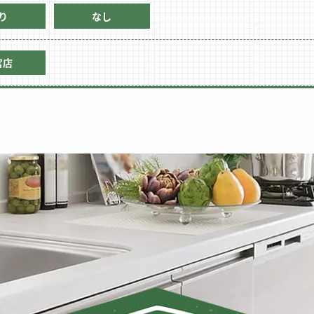
り
なし
宮店