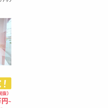
リナップ
税抜）
万円
~