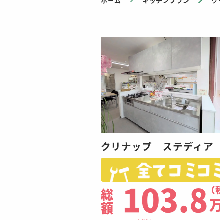
ホーム
キッチンプラン
ク
クリナップ ステディア
（
103.8
総
額