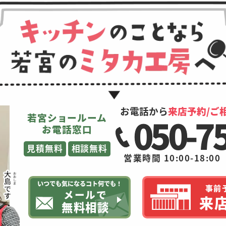
お電話から
来店予約/ご
若宮ショールーム
050-7
お電話窓口
見積無料
相談無料
営業時間 10:00-18:00
いつでも気になるコト何でも！
事前
メールで
来
無料相談