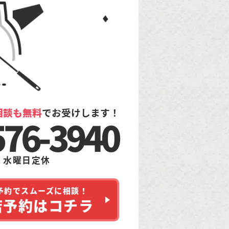
相談も
無料
でお受けします！
576-3940
水曜日定休
予約でスムーズに相談！
店予約はコチラ